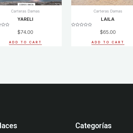
Carteras Damas
Carteras Damas
YARELI
LAILA
Rated
$
74.00
$
65.00
0
out
of
ADD TO CART
ADD TO CART
5
laces
Categorías