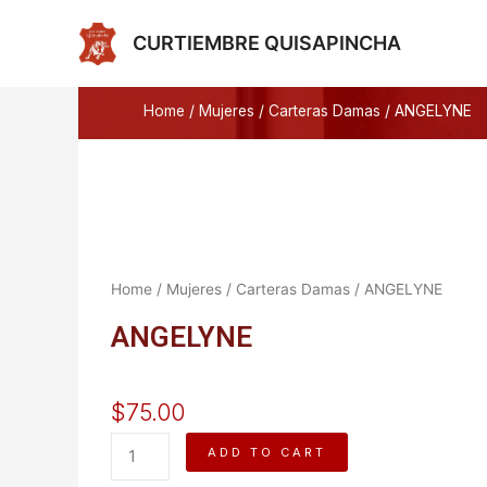
Ir
al
CURTIEMBRE QUISAPINCHA
contenido
Home
/
Mujeres
/
Carteras Damas
/ ANGELYNE
Home
/
Mujeres
/
Carteras Damas
/ ANGELYNE
ANGELYNE
$
75.00
ANGELYNE
ADD TO CART
quantity