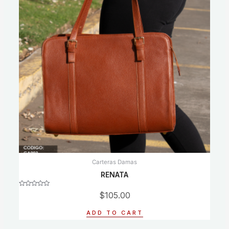
Carteras Damas
RENATA
Rated
$
105.00
0
out
of
ADD TO CART
5