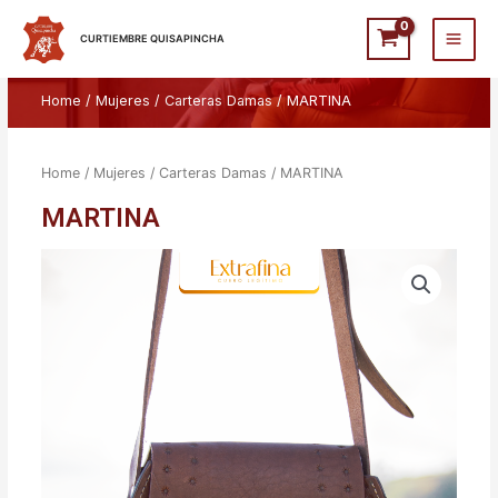
Ir
Main
al
CURTIEMBRE QUISAPINCHA
Men
contenido
Home
/
Mujeres
/
Carteras Damas
/ MARTINA
Home
/
Mujeres
/
Carteras Damas
/ MARTINA
MARTINA