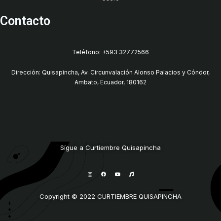
Contacto
Teléfono: +593 32772566
Dirección: Quisapincha, Av. Circunvalación Alonso Palacios y Cóndor,
Ambato, Ecuador, 180162
Sígue a Curtiembre Quisapincha
I
F
Y
M
n
a
o
u
s
c
u
s
t
e
t
i
a
b
u
c
g
o
b
Copyright © 2022 CURTIEMBRE QUISAPINCHA
r
o
e
a
k
m