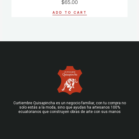
$
65.00
0
out
of
ADD TO CART
5
Curtiembre Quisapincha es un negocio familiar, con tu compra no
solo estás a la moda, sino que ayudas ha artesanos 100%
ecuatorianos que construyen obras de arte con sus manos