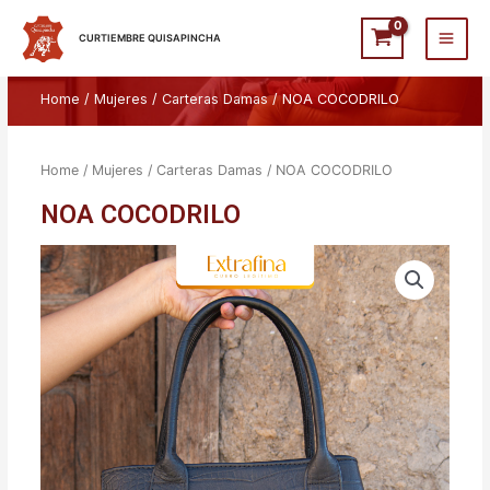
Ir
Main
al
CURTIEMBRE QUISAPINCHA
Men
contenido
Home
/
Mujeres
/
Carteras Damas
/ NOA COCODRILO
Home
/
Mujeres
/
Carteras Damas
/ NOA COCODRILO
NOA COCODRILO