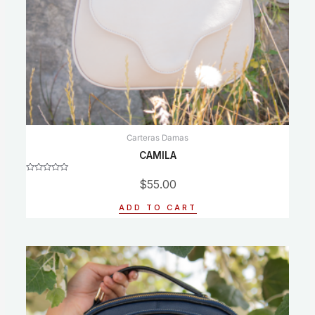
Carteras Damas
CAMILA
Rated
$
55.00
0
out
of
ADD TO CART
5