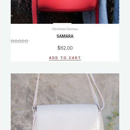
Carteras Damas
SAMARA
Rated
$
62.00
0
out
of
ADD TO CART
5