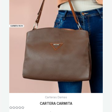
Carteras Damas
CARTERA CARMITA
Rated