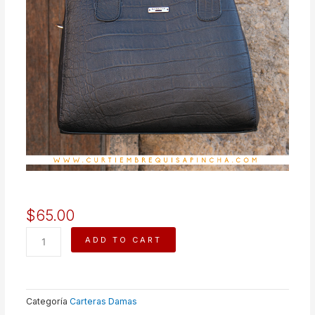
$
65.00
NOA
ADD TO CART
COCODRILO
quantity
Categoría
Carteras Damas