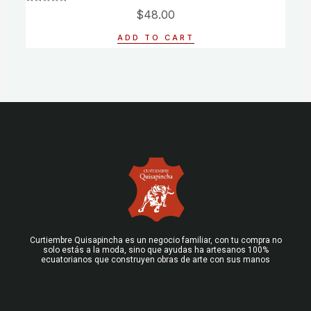
Rated
$
48.00
0
out
of
ADD TO CART
5
Curtiembre Quisapincha es un negocio familiar, con tu compra no
solo estás a la moda, sino que ayudas ha artesanos 100%
ecuatorianos que construyen obras de arte con sus manos