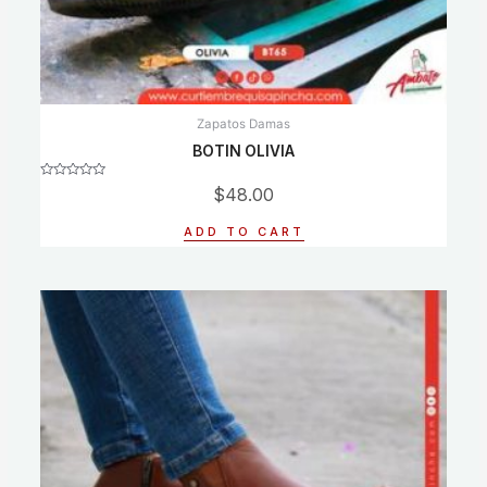
Zapatos Damas
BOTIN OLIVIA
Rated
$
48.00
0
out
of
ADD TO CART
5