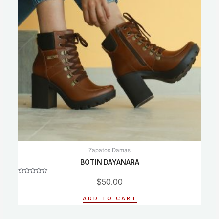
Zapatos Damas
BOTIN DAYANARA
Rated
$
50.00
0
out
of
ADD TO CART
5