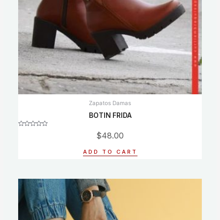
Zapatos Damas
BOTIN FRIDA
Rated
$
48.00
0
out
of
ADD TO CART
5