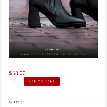
$
58.00
RAISA
ADD TO CART
quantity
SKU
BT101