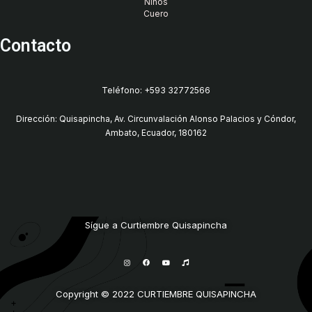
Niños
Cuero
Contacto
Teléfono: +593 32772566
Dirección: Quisapincha, Av. Circunvalación Alonso Palacios y Cóndor,
Ambato, Ecuador, 180162
Sígue a Curtiembre Quisapincha
I
F
Y
M
n
a
o
u
s
c
u
s
t
e
t
i
a
b
u
c
g
o
b
Copyright © 2022 CURTIEMBRE QUISAPINCHA
r
o
e
a
k