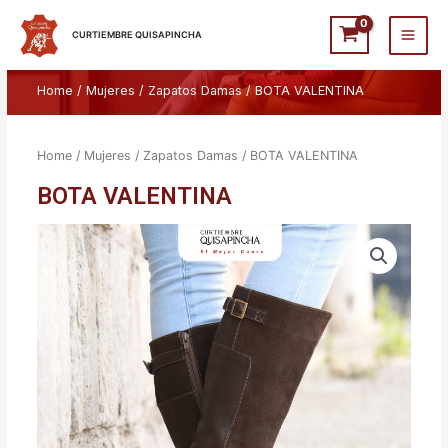
Ir
Main
al
CURTIEMBRE QUISAPINCHA
Men
contenido
Home
/
Mujeres
/
Zapatos Damas
/ BOTA VALENTINA
Home
/
Mujeres
/
Zapatos Damas
/ BOTA VALENTINA
BOTA VALENTINA