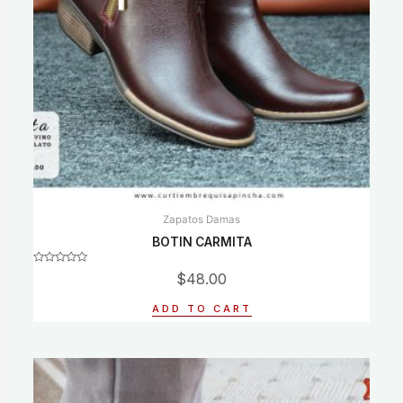
Zapatos Damas
BOTIN CARMITA
Rated
$
48.00
0
out
of
ADD TO CART
5