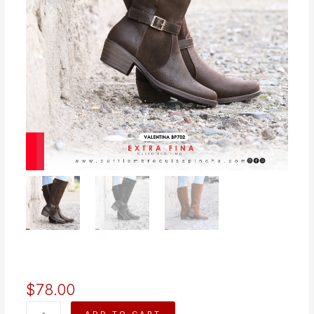
$
78.00
BOTA