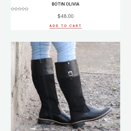
BOTIN OLIVIA
Rated
$
48.00
0
out
of
ADD TO CART
5