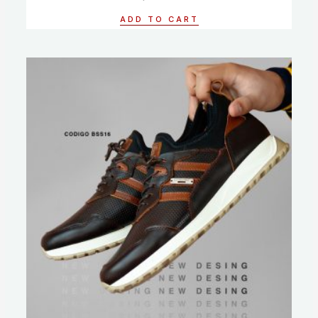
out
of
ADD TO CART
5