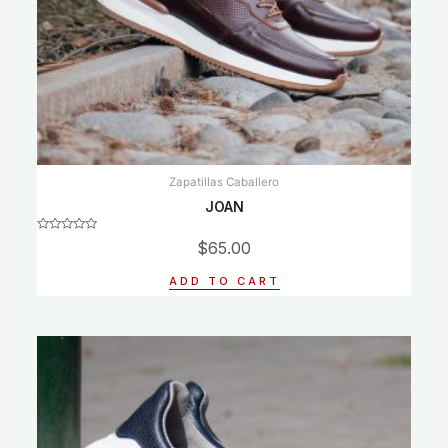
Zapatillas Caballero
JOAN
Rated
$
65.00
0
out
of
ADD TO CART
5