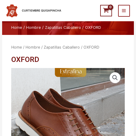
Ir
Main
al
CURTIEMBRE QUISAPINCHA
Men
contenido
Home
/
Hombre
/
Zapatillas Caballero
/ OXFORD
Home
/
Hombre
/
Zapatillas Caballero
/ OXFORD
OXFORD