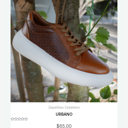
Zapatillas Caballero
URBANO
Rated
$
65.00
0