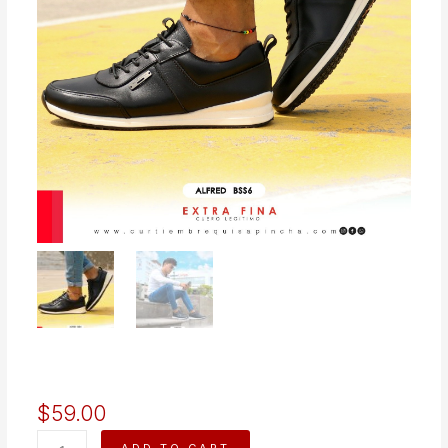
$
59.00
ALFRED