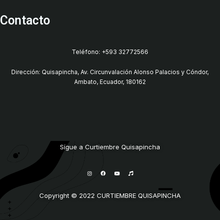
Contacto
Teléfono: +593 32772566
Dirección: Quisapincha, Av. Circunvalación Alonso Palacios y Cóndor,
Ambato, Ecuador, 180162
Sígue a Curtiembre Quisapincha
I
F
Y
M
n
a
o
u
s
c
u
s
t
e
t
i
a
b
u
c
g
o
b
Copyright © 2022 CURTIEMBRE QUISAPINCHA
r
o
e
a
k
m