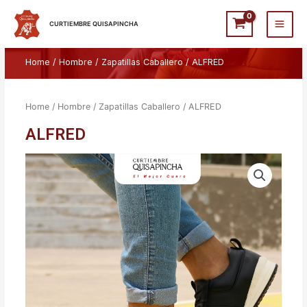
Ir
Main
al
CURTIEMBRE QUISAPINCHA
Men
contenido
Home
/
Hombre
/
Zapatillas Caballero
/ ALFRED
Home
/
Hombre
/
Zapatillas Caballero
/ ALFRED
ALFRED