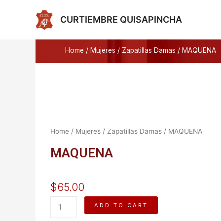
Ir
al
CURTIEMBRE QUISAPINCHA
contenido
Home
/
Mujeres
/
Zapatillas Damas
/ MAQUENA
Home
/
Mujeres
/
Zapatillas Damas
/ MAQUENA
MAQUENA
$
65.00
MAQUENA
ADD TO CART
quantity