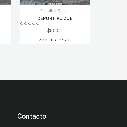
Zapatillas Damas
DEPORTIVO ZOE
Rated
$
50.00
0
out
of
ADD TO CART
5
Contacto