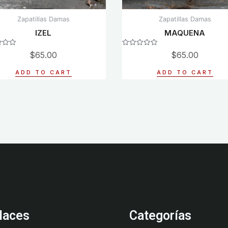
Zapatillas Damas
Zapatillas Damas
IZEL
MAQUENA
Rated
$
65.00
$
65.00
0
out
of
ADD TO CART
ADD TO CART
5
laces
Categorías