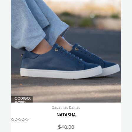
Zapatillas Damas
NATASHA
Rated
$
48.00
0
out