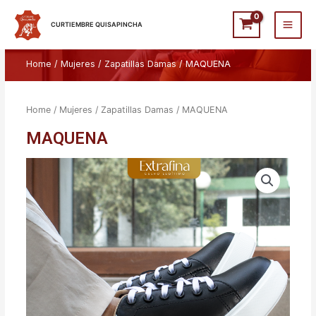
Ir
Main
al
CURTIEMBRE QUISAPINCHA
Men
contenido
Home
/
Mujeres
/
Zapatillas Damas
/ MAQUENA
Home
/
Mujeres
/
Zapatillas Damas
/ MAQUENA
MAQUENA