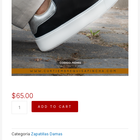
$
65.00
MAQUENA
ADD TO CART
quantity
Categoría
Zapatillas Damas