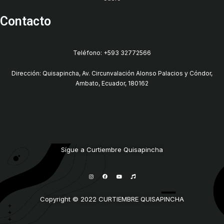
Contacto
Teléfono: +593 32772566
Dirección: Quisapincha, Av. Circunvalación Alonso Palacios y Cóndor,
Ambato, Ecuador, 180162
Sígue a Curtiembre Quisapincha
I
F
Y
M
n
a
o
u
s
c
u
s
t
e
t
i
a
b
u
c
g
o
b
Copyright © 2022 CURTIEMBRE QUISAPINCHA
r
o
e
a
k
m