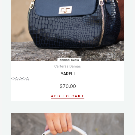
Carteras Damas
YARELI
Rated
$
70.00
0
out
of
ADD TO CART
5