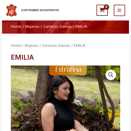
Ir
Main
al
CURTIEMBRE QUISAPINCHA
Men
contenido
Home
/
Mujeres
/
Carteras Damas
/ EMILIA
Home
/
Mujeres
/
Carteras Damas
/ EMILIA
EMILIA