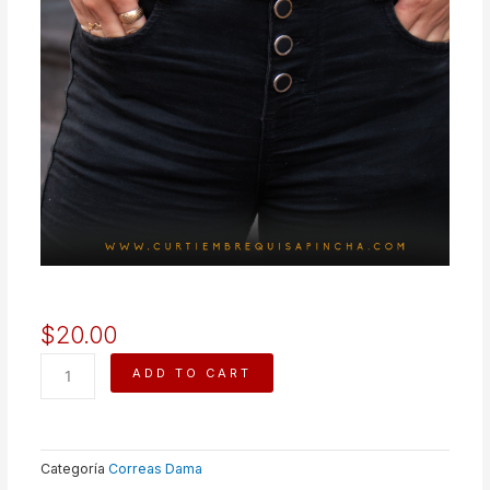
$
20.00
CATALINA
ADD TO CART
quantity
Categoría
Correas Dama