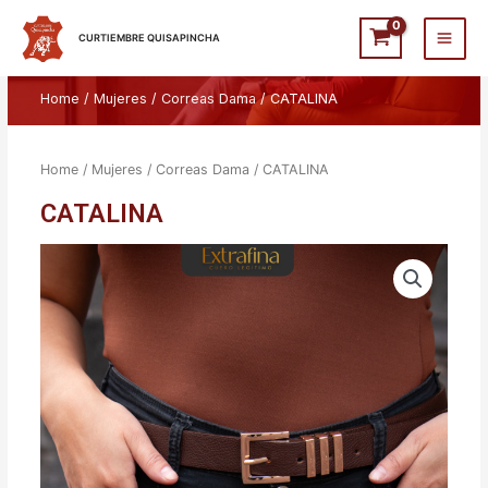
Ir
Main
al
CURTIEMBRE QUISAPINCHA
Men
contenido
Home
/
Mujeres
/
Correas Dama
/ CATALINA
Home
/
Mujeres
/
Correas Dama
/ CATALINA
CATALINA