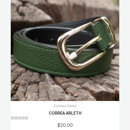
Correas Dama
CORREA ARLETH
Rated
$
20.00
0
out