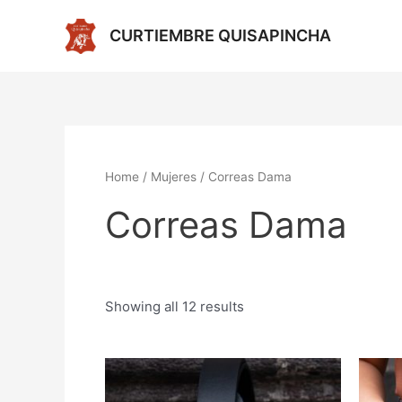
Ir
al
CURTIEMBRE QUISAPINCHA
contenido
Home
/
Mujeres
/ Correas Dama
Correas Dama
Showing all 12 results