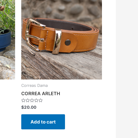
Correas Dama
CORREA ARLETH
Rated
$
20.00
0
out
of
Add to cart
5