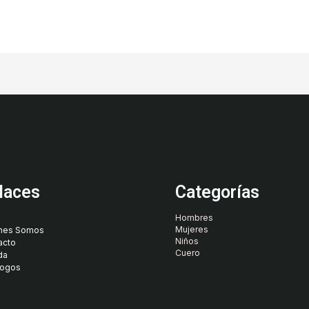
laces
Categorías
Hombres
Mujeres
nes Somos
Niños
acto
Cuero
da
logos