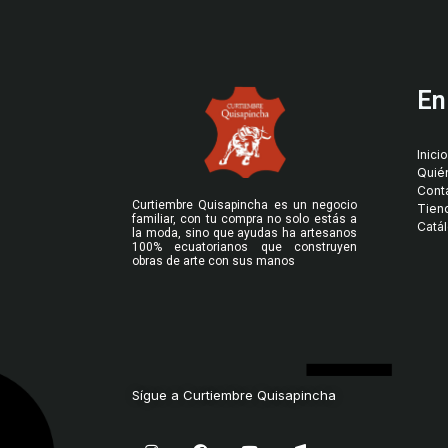
En
Inicio
Quié
Cont
Curtiembre Quisapincha es un negocio
Tien
familiar, con tu compra no solo estás a
Catá
la moda, sino que ayudas ha artesanos
100% ecuatorianos que construyen
obras de arte con sus manos
Sígue a Curtiembre Quisapincha
I
F
Y
M