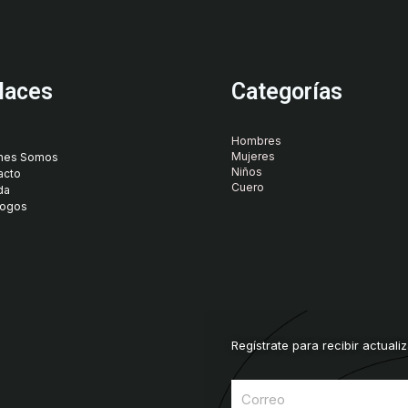
laces
Categorías
Hombres
Mujeres
nes Somos
Niños
acto
Cuero
da
logos
Regístrate para recibir actuali
Correo