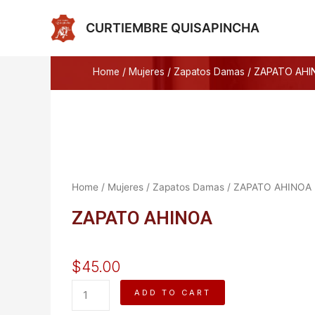
Ir
al
CURTIEMBRE QUISAPINCHA
contenido
Home
/
Mujeres
/
Zapatos Damas
/ ZAPATO AHI
Home
/
Mujeres
/
Zapatos Damas
/ ZAPATO AHINOA
ZAPATO AHINOA
$
45.00
ZAPATO
ADD TO CART
AHINOA