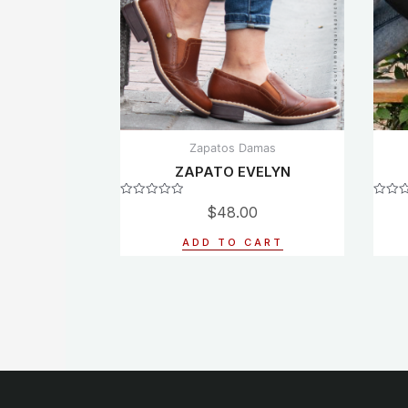
Zapatos Damas
ZAPATO EVELYN
Rated
Rated
$
48.00
0
0
out
out
of
of
ADD TO CART
5
5