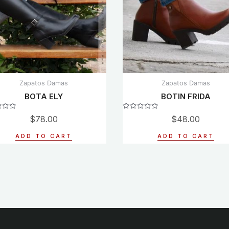
Zapatos Damas
Zapatos Damas
BOTA ELY
BOTIN FRIDA
Rated
$
78.00
$
48.00
0
out
of
ADD TO CART
ADD TO CART
5