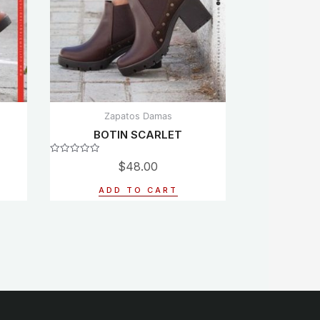
Zapatos Damas
BOTIN SCARLET
Rated
$
48.00
0
out
of
ADD TO CART
5