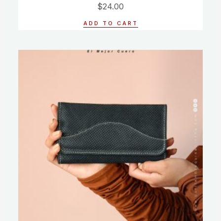
Rated
$
24.00
0
out
of
ADD TO CART
5