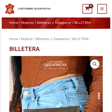
Ir
Main
al
CURTIEMBRE QUISAPINCHA
Men
contenido
Home
/
Mujeres
/
Billeteras y Chequeras
/ BILLETERA
Home
/
Mujeres
/
Billeteras y Chequeras
/ BILLETERA
BILLETERA