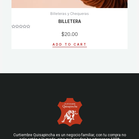
Billeteras y Chequeras
BILLETERA
Rated
$
20.00
0
out
of
ADD TO CART
5
Curtiembre Quisapincha es un negocio familiar, con tu compra no