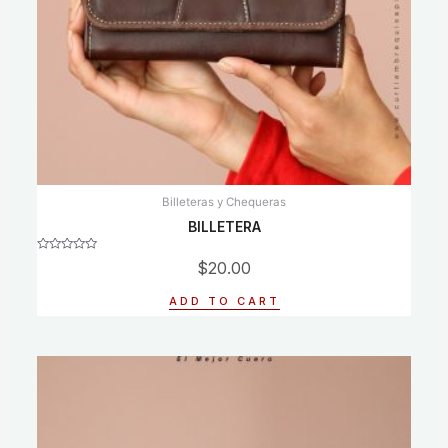
Billeteras y Chequeras
BILLETERA
Rated
$
20.00
0
out
of
ADD TO CART
5