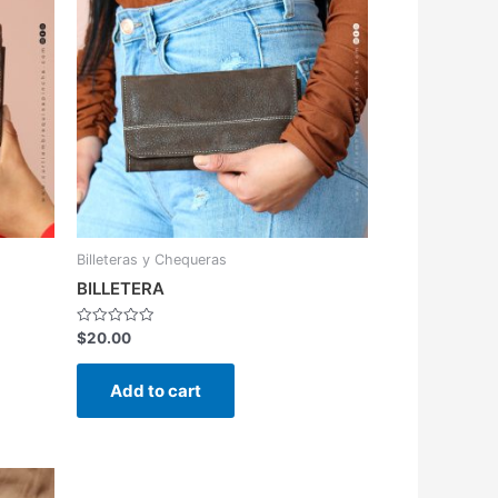
Billeteras y Chequeras
BILLETERA
Rated
$
20.00
0
out
of
Add to cart
5