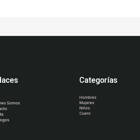
laces
Categorías
Hombres
Mujeres
nes Somos
Niños
acto
Cuero
da
logos