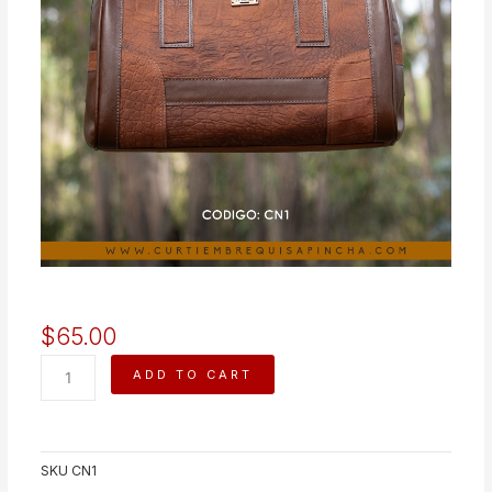
$
65.00
BAUL
ADD TO CART
quantity
SKU
CN1