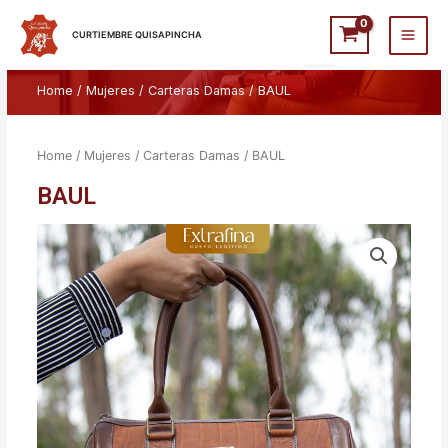
Ir
Main
al
CURTIEMBRE QUISAPINCHA
Men
contenido
Home
/
Mujeres
/
Carteras Damas
/ BAUL
Home
/
Mujeres
/
Carteras Damas
/ BAUL
BAUL