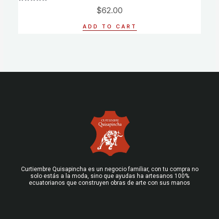
Rated
$
62.00
0
out
of
ADD TO CART
5
Curtiembre Quisapincha es un negocio familiar, con tu compra no
solo estás a la moda, sino que ayudas ha artesanos 100%
ecuatorianos que construyen obras de arte con sus manos