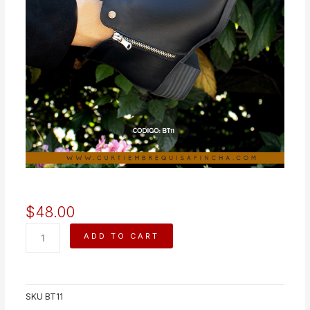
$
48.00
ALYA
ADD TO CART
quantity
SKU
BT11