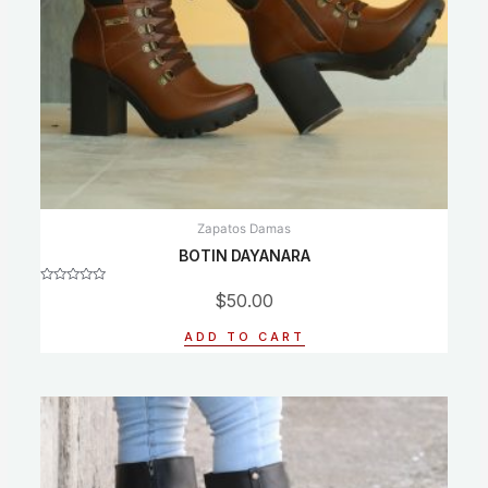
Zapatos Damas
BOTIN DAYANARA
Rated
$
50.00
0
out
of
ADD TO CART
5