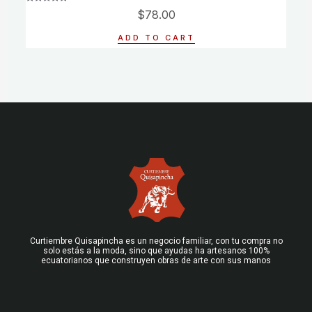
Rated
$
78.00
0
out
of
ADD TO CART
5
Curtiembre Quisapincha es un negocio familiar, con tu compra no
solo estás a la moda, sino que ayudas ha artesanos 100%
ecuatorianos que construyen obras de arte con sus manos