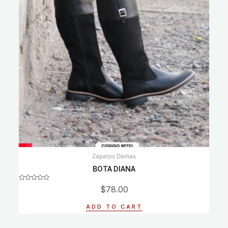
Zapatos Damas
BOTA DIANA
Rated
$
78.00
0
out
of
ADD TO CART
5