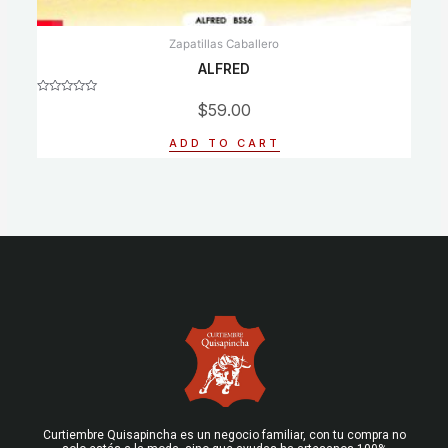
Zapatillas Caballero
ALFRED
Rated
$
59.00
0
out
of
ADD TO CART
5
Curtiembre Quisapincha es un negocio familiar, con tu compra no