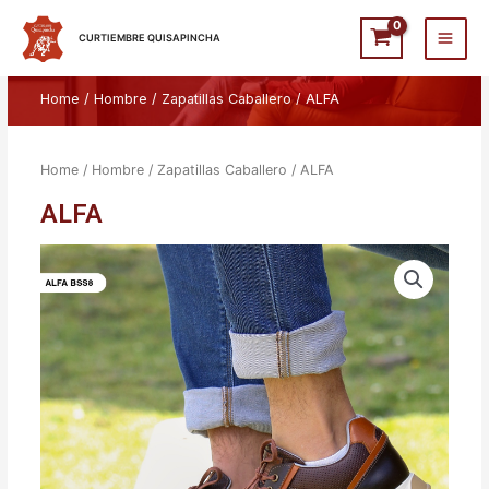
Ir
Main
al
CURTIEMBRE QUISAPINCHA
Men
contenido
Home
/
Hombre
/
Zapatillas Caballero
/ ALFA
Home
/
Hombre
/
Zapatillas Caballero
/ ALFA
ALFA