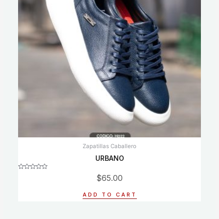
Zapatillas Caballero
URBANO
Rated
$
65.00
0
out
of
ADD TO CART
5