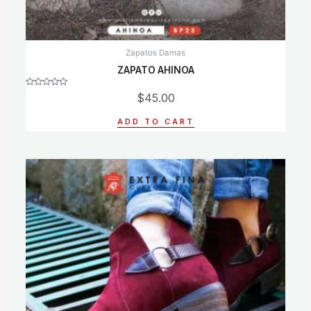
Zapatos Damas
ZAPATO AHINOA
Rated
$
45.00
0
out
of
ADD TO CART
5