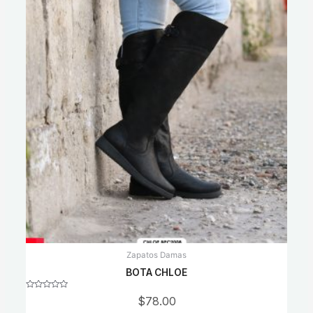
Zapatos Damas
BOTA CHLOE
Rated
$
78.00
0
out