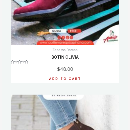
Zapatos Damas
BOTIN OLIVIA
Rated
$
48.00
0
out
of
ADD TO CART
5