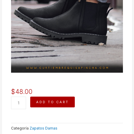
$
48.00
STEFY
ADD TO CART
quantity
Categoría
Zapatos Damas