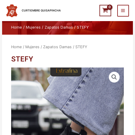
Ir
Main
al
CURTIEMBRE QUISAPINCHA
Men
contenido
Home
/
Mujeres
/
Zapatos Damas
/ STEFY
Home
/
Mujeres
/
Zapatos Damas
/ STEFY
STEFY