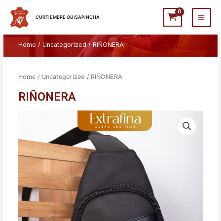
Ir
Main
al
CURTIEMBRE QUISAPINCHA
Men
contenido
Home
/
Uncategorized
/ RIÑONERA
Home
/
Uncategorized
/ RIÑONERA
RIÑONERA