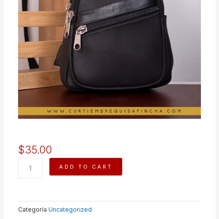
$
35.00
RIÑONERA
ADD TO CART
quantity
Categoría
Uncategorized