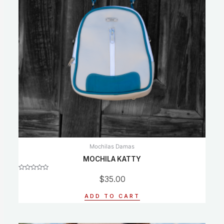
Mochilas Damas
MOCHILA KATTY
Rated
$
35.00
0
out
of
ADD TO CART
5