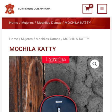
Ir
Main
al
CURTIEMBRE QUISAPINCHA
Men
contenido
Home
/
Mujeres
/
Mochilas Damas
/ MOCHILA KATTY
Home
/
Mujeres
/
Mochilas Damas
/ MOCHILA KATTY
MOCHILA KATTY