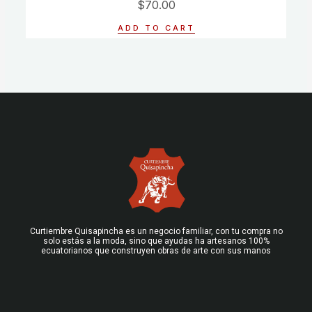
$
70.00
0
out
of
ADD TO CART
5
Curtiembre Quisapincha es un negocio familiar, con tu compra no
solo estás a la moda, sino que ayudas ha artesanos 100%
ecuatorianos que construyen obras de arte con sus manos