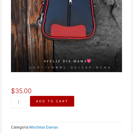
$
35.00
MOCHILA
ADD TO CART
KATTY
quantity
Categoría
Mochilas Damas