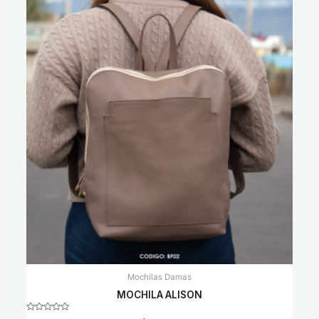
Mochilas Damas
MOCHILA ALISON
Rated