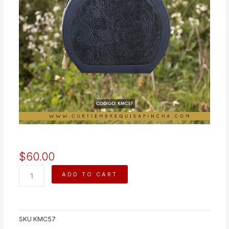
$
60.00
MACARENA
ADD TO CART
quantity
SKU
KMC57