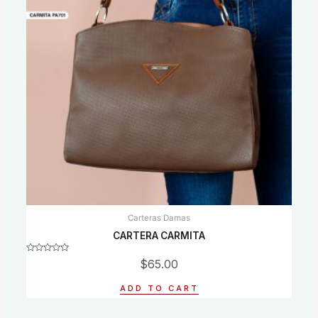
Carteras Damas
CARTERA CARMITA
Rated
$
65.00
0
out
of
ADD TO CART
5