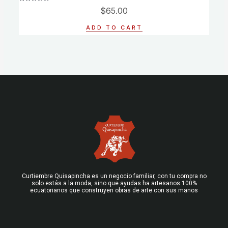
Rated
$
65.00
0
out
of
ADD TO CART
5
Curtiembre Quisapincha es un negocio familiar, con tu compra no
solo estás a la moda, sino que ayudas ha artesanos 100%
ecuatorianos que construyen obras de arte con sus manos