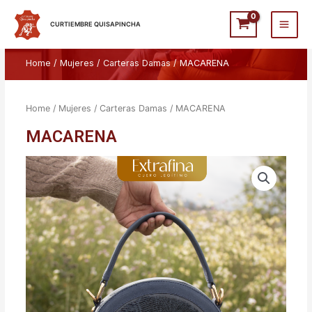
Ir
Main
al
CURTIEMBRE QUISAPINCHA
Men
contenido
Home
/
Mujeres
/
Carteras Damas
/ MACARENA
Home
/
Mujeres
/
Carteras Damas
/ MACARENA
MACARENA