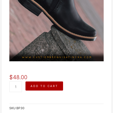
$
48.00
KRISTEL
ADD TO CART
quantity
SKU
BP30