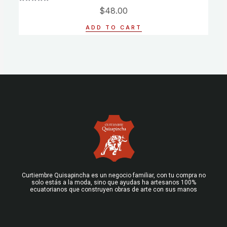
Rated
$
48.00
0
out
of
ADD TO CART
5
Curtiembre Quisapincha es un negocio familiar, con tu compra no
solo estás a la moda, sino que ayudas ha artesanos 100%
ecuatorianos que construyen obras de arte con sus manos