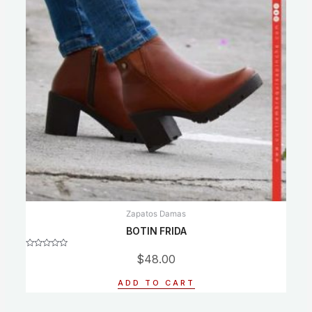
Zapatos Damas
BOTIN FRIDA
Rated
$
48.00
0
out
of
ADD TO CART
5