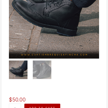
$
50.00
JOEL