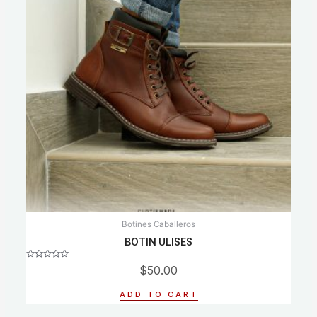
Botines Caballeros
BOTIN ULISES
Rated
$
50.00
0
out
of
ADD TO CART
5