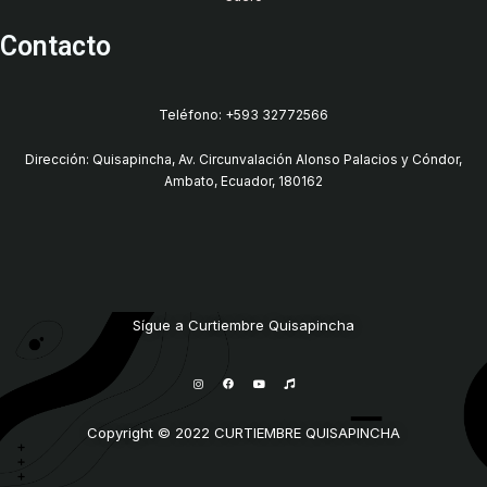
Contacto
Teléfono: +593 32772566
Dirección: Quisapincha, Av. Circunvalación Alonso Palacios y Cóndor,
Ambato, Ecuador, 180162
Sígue a Curtiembre Quisapincha
I
F
Y
M
n
a
o
u
s
c
u
s
t
e
t
i
a
b
u
c
g
o
b
Copyright © 2022 CURTIEMBRE QUISAPINCHA
r
o
e
a
k
m