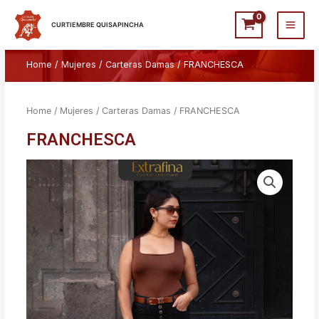
Ir
Main
al
CURTIEMBRE QUISAPINCHA
Men
contenido
Home
/
Mujeres
/
Carteras Damas
/ FRANCHESCA
Home
/
Mujeres
/
Carteras Damas
/ FRANCHESCA
FRANCHESCA