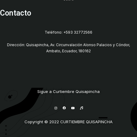
Contacto
Teléfono: +593 32772566
Dirección: Quisapincha, Av. Circunvalación Alonso Palacios y Cóndor,
Ambato, Ecuador, 180162
Sígue a Curtiembre Quisapincha
I
F
Y
M
n
a
o
u
s
c
u
s
t
e
t
i
a
b
u
c
g
o
b
Copyright © 2022 CURTIEMBRE QUISAPINCHA
r
o
e
a
k
m