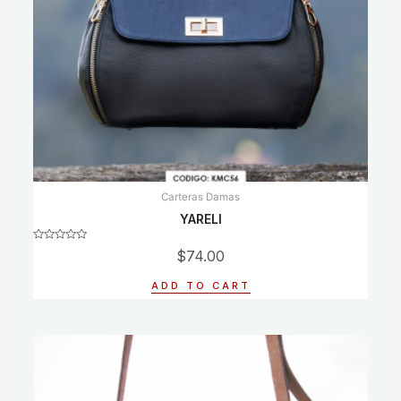
Carteras Damas
YARELI
Rated
$
74.00
0
out
of
ADD TO CART
5