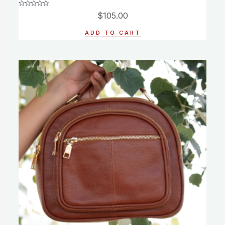
Rated
$
105.00
0
out
of
ADD TO CART
5