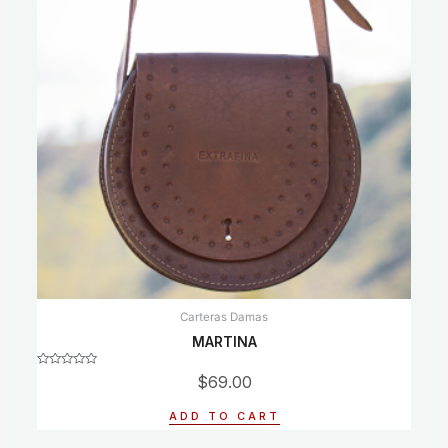
Carteras Damas
MARTINA
Rated
$
69.00
0
out
of
ADD TO CART
5