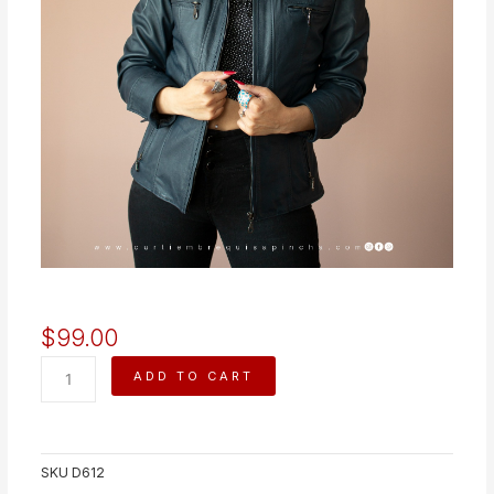
$
99.00
CHAQUETA
ADD TO CART
JULIANA
quantity
SKU
D612