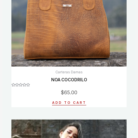
Carteras Damas
NOA COCODRILO
Rated
$
65.00
0
out
of
ADD TO CART
5