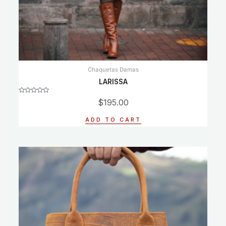
Chaquetas Damas
LARISSA
Rated
$
195.00
0
out
of
ADD TO CART
5