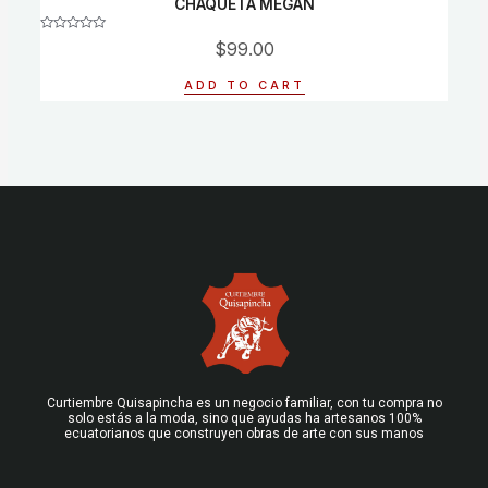
CHAQUETA MEGAN
Rated
$
99.00
0
out
of
ADD TO CART
5
Curtiembre Quisapincha es un negocio familiar, con tu compra no
solo estás a la moda, sino que ayudas ha artesanos 100%
ecuatorianos que construyen obras de arte con sus manos