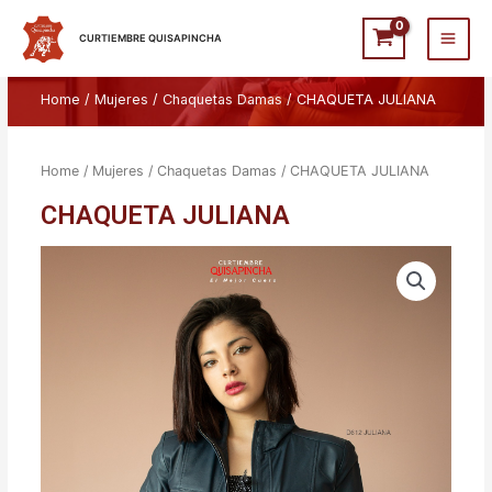
Ir
Main
al
CURTIEMBRE QUISAPINCHA
Men
contenido
Home
/
Mujeres
/
Chaquetas Damas
/ CHAQUETA JULIANA
Home
/
Mujeres
/
Chaquetas Damas
/ CHAQUETA JULIANA
CHAQUETA JULIANA