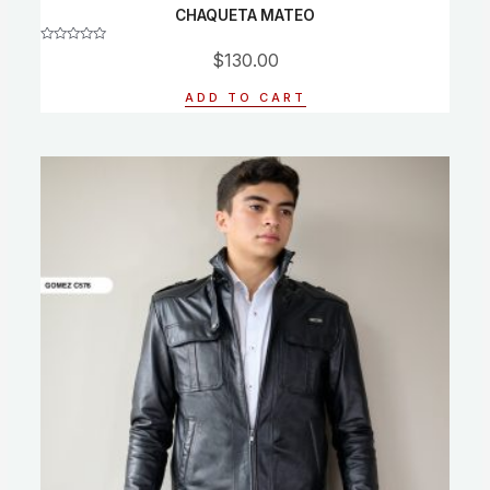
CHAQUETA MATEO
Rated
$
130.00
0
out
of
ADD TO CART
5