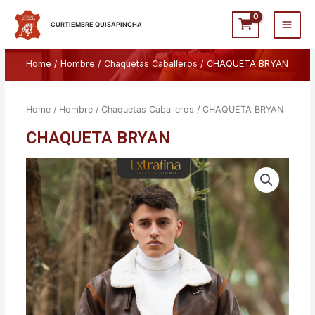
Ir
Main
al
CURTIEMBRE QUISAPINCHA
Men
contenido
Home
/
Hombre
/
Chaquetas Caballeros
/ CHAQUETA BRYAN
Home
/
Hombre
/
Chaquetas Caballeros
/ CHAQUETA BRYAN
CHAQUETA BRYAN