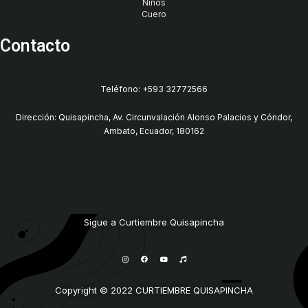
Niños
Cuero
Contacto
Teléfono: +593 32772566
Dirección: Quisapincha, Av. Circunvalación Alonso Palacios y Cóndor,
Ambato, Ecuador, 180162
Sígue a Curtiembre Quisapincha
I
F
Y
M
n
a
o
u
s
c
u
s
t
e
t
i
a
b
u
c
g
o
b
Copyright © 2022 CURTIEMBRE QUISAPINCHA
r
o
e
a
k