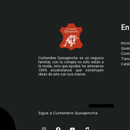
En
Inicio
Quié
Cont
Curtiembre Quisapincha es un negocio
Tien
familiar, con tu compra no solo estás a
Catá
la moda, sino que ayudas ha artesanos
100% ecuatorianos que construyen
obras de arte con sus manos
Sígue a Curtiembre Quisapincha
I
F
Y
M
n
a
o
u