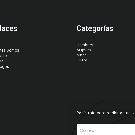
laces
Categorías
Hombres
Mujeres
nes Somos
Niños
acto
Cuero
da
logos
Regístrate para recibir actuali
Correo