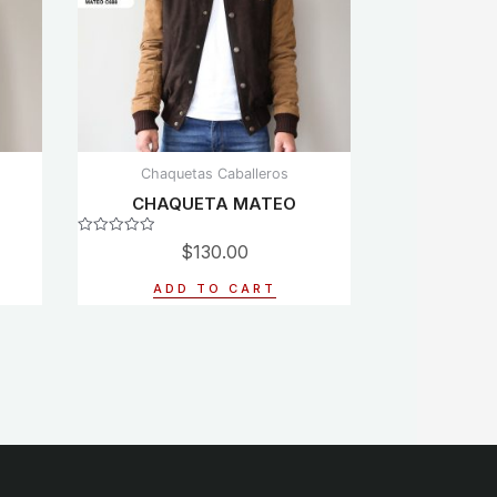
Chaquetas Caballeros
CHAQUETA MATEO
Rated
$
130.00
0
out
of
ADD TO CART
5