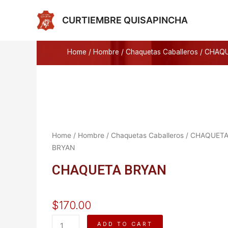
Ir
al
CURTIEMBRE QUISAPINCHA
contenido
Home
/
Hombre
/
Chaquetas Caballeros
/ CHAQ
Home
/
Hombre
/
Chaquetas Caballeros
/ CHAQUET
BRYAN
CHAQUETA BRYAN
$
170.00
CHAQUETA
ADD TO CART