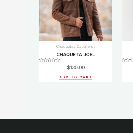
Chaquetas Caballeros
CHAQUETA JOEL
Rated
Rated
$
130.00
0
0
out
out
of
of
ADD TO CART
5
5