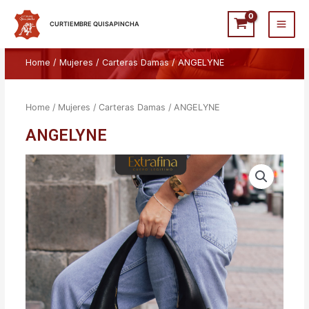
Ir
Main
al
CURTIEMBRE QUISAPINCHA
Men
contenido
Home
/
Mujeres
/
Carteras Damas
/ ANGELYNE
Home
/
Mujeres
/
Carteras Damas
/ ANGELYNE
ANGELYNE