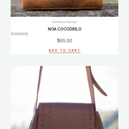
Carteras Damas
NOA COCODRILO
Rated
$
65.00
0
out
of
ADD TO CART
5