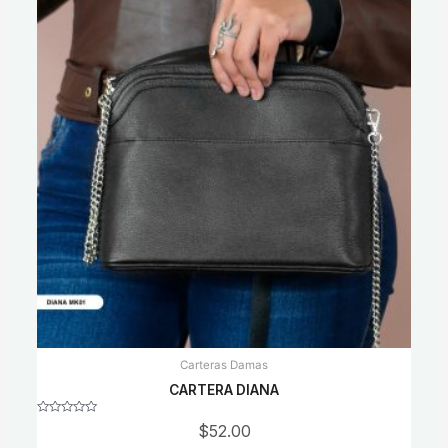
Carteras Damas
CARTERA DIANA
Rated
$
52.00
0
out