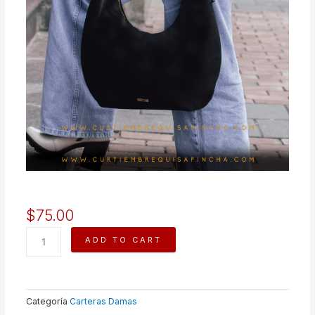
$
75.00
ANGELYNE
ADD TO CART
quantity
Categoría
Carteras Damas