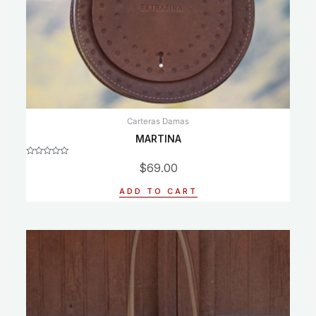
Carteras Damas
MARTINA
Rated
$
69.00
0
out
of
ADD TO CART
5