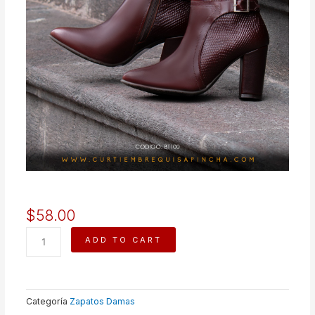
$
58.00
AMIRA
ADD TO CART
quantity
Categoría
Zapatos Damas