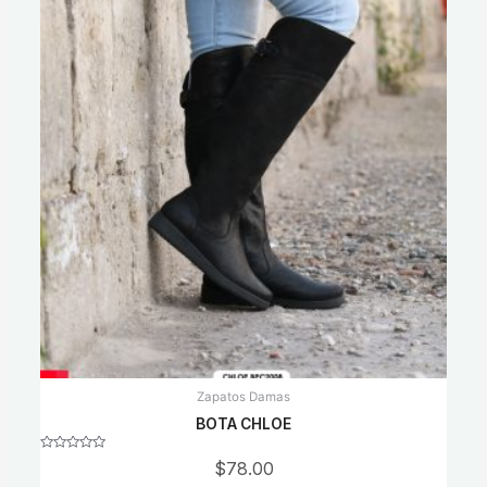
Zapatos Damas
BOTA CHLOE
Rated
$
78.00
0
out