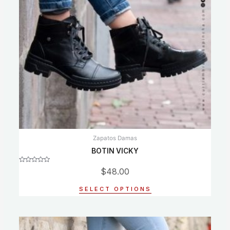
Zapatos Damas
BOTIN VICKY
Rated
$
48.00
0
out
of
SELECT OPTIONS
5