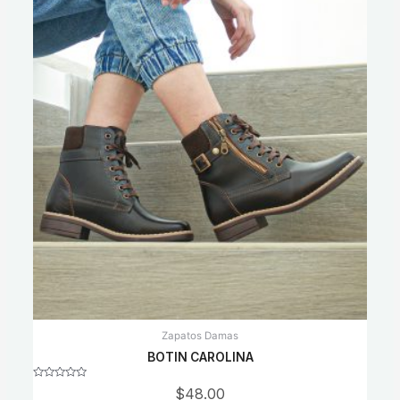
Zapatos Damas
BOTIN CAROLINA
Rated
$
48.00
0