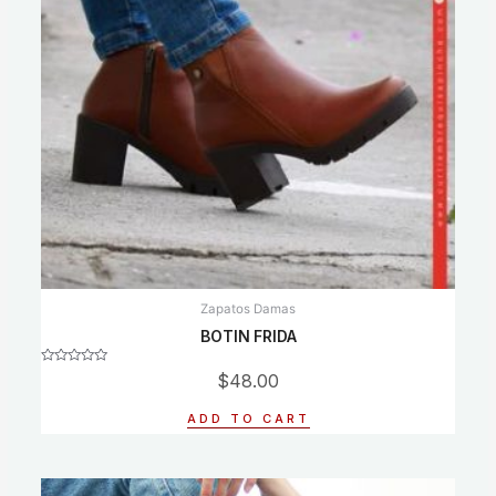
Zapatos Damas
BOTIN FRIDA
Rated
$
48.00
0
out
of
ADD TO CART
5