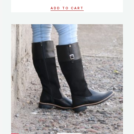
out
of
ADD TO CART
5