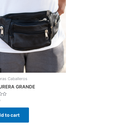
ras Caballeros
URERA GRANDE
0
d to cart