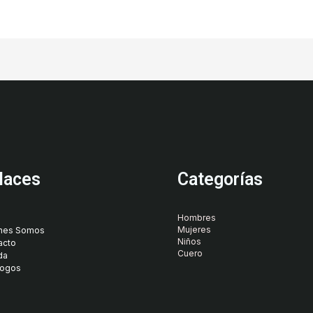
laces
Categorías
Hombres
Mujeres
nes Somos
Niños
acto
Cuero
da
logos