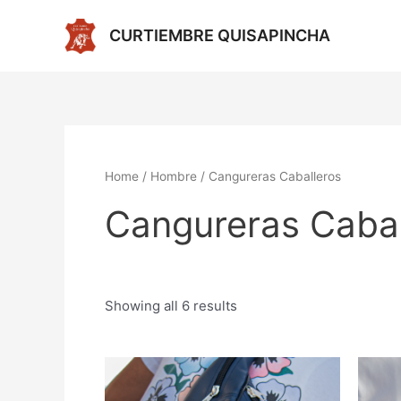
Ir
al
CURTIEMBRE QUISAPINCHA
contenido
Home
/
Hombre
/ Cangureras Caballeros
Cangureras Cabal
Showing all 6 results